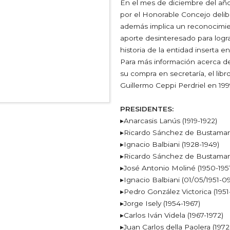
En el mes de diciembre del año
por el Honorable Concejo delib
además implica un reconocimien
aporte desinteresado para logra
historia de la entidad inserta e
Para más información acerca de 
su compra en secretaría, el libr
Guillermo Ceppi Perdriel en 199
PRESIDENTES:
▸Anarcasis Lanús (1919-1922)
▸Ricardo Sánchez de Bustamant
▸Ignacio Balbiani (1928-1949)
▸Ricardo Sánchez de Bustaman
▸José Antonio Moliné (1950-195
▸Ignacio Balbiani (01/05/1951-0
▸Pedro González Victorica (1951
▸Jorge Isely (1954-1967)
▸Carlos Iván Videla (1967-1972)
▸Juan Carlos della Paolera (1972