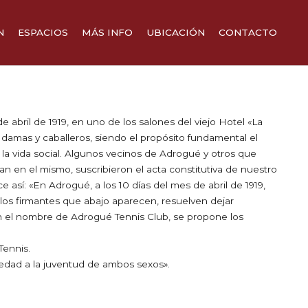
N
ESPACIOS
MÁS INFO
UBICACIÓN
CONTACTO
ALQUILER DE SALÓN
CÓMO LLEGAR
ORTISTA
ALQUILER DE QUINCHO
DESCARGABLES
IRECTIVA 2025
RESERVAR CANCHAS
e abril de 1919, en uno de los salones del viejo Hotel «La
 damas y caballeros, siendo el propósito fundamental el
 la vida social. Algunos vecinos de Adrogué y otros que
n en el mismo, suscribieron el acta constitutiva de nuestro
ce así: «En Adrogué, a los 10 días del mes de abril de 1919,
 los firmantes que abajo aparecen, resuelven dejar
n el nombre de Adrogué Tennis Club, se propone los
Tennis.
edad a la juventud de ambos sexos».