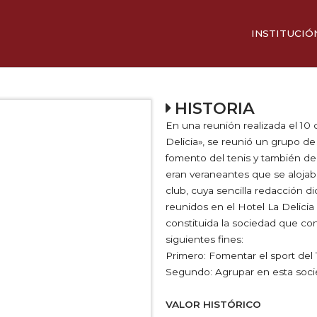
INSTITUCIÓ
HISTORIA
MEJOR DEP
HISTORIA
COMISIÓN D
En una reunión realizada el 10 d
Delicia», se reunió un grupo de
fomento del tenis y también de
eran veraneantes que se alojaba
club, cuya sencilla redacción di
reunidos en el Hotel La Delicia
constituida la sociedad que co
siguientes fines:
Next
Primero: Fomentar el sport del 
Segundo: Agrupar en esta soci
VALOR HISTÓRICO